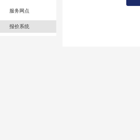
服务网点
报价系统