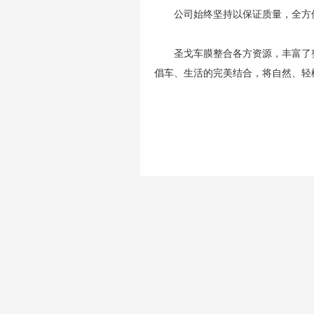
公司始终坚持以保证质量，全方
圣戈车膜
整合各方资源，丰富了
倡车、生活的完美结合，将自然、轻