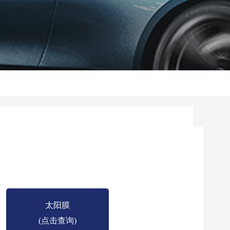
太阳膜
(点击查询)