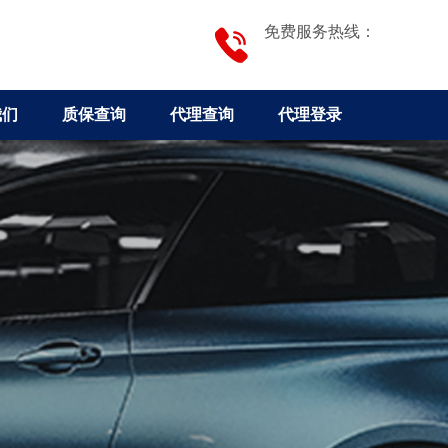
免费服务热线：
我们
质保查询
代理查询
代理登录